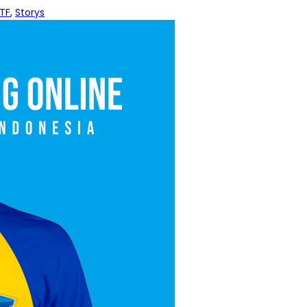
TF
,
Storys