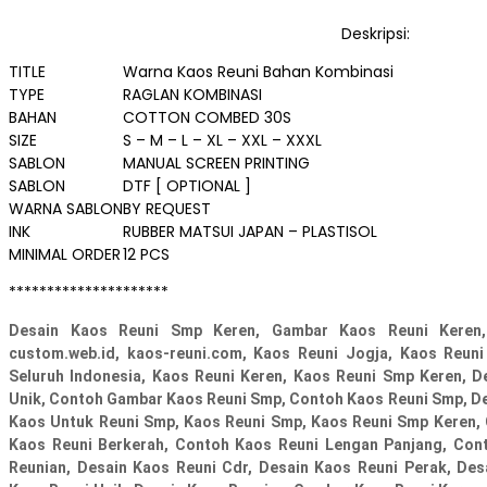
Deskripsi:
TITLE
Warna Kaos Reuni Bahan Kombinasi
TYPE
RAGLAN KOMBINASI
BAHAN
COTTON COMBED 30S
SIZE
S – M – L – XL – XXL – XXXL
SABLON
MANUAL SCREEN PRINTING
SABLON
DTF [ OPTIONAL ]
WARNA SABLON
BY REQUEST
INK
RUBBER MATSUI JAPAN – PLASTISOL
MINIMAL ORDER
12 PCS
*********************
Desain Kaos Reuni Smp Keren, Gambar Kaos Reuni Keren, Ka
custom.web.id, kaos-reuni.com, Kaos Reuni Jogja, Kaos Reuni
Seluruh Indonesia, Kaos Reuni Keren, Kaos Reuni Smp Keren, D
Unik, Contoh Gambar Kaos Reuni Smp, Contoh Kaos Reuni Smp, De
Kaos Untuk Reuni Smp, Kaos Reuni Smp, Kaos Reuni Smp Keren,
Kaos Reuni Berkerah, Contoh Kaos Reuni Lengan Panjang, Con
Reunian, Desain Kaos Reuni Cdr, Desain Kaos Reuni Perak, De