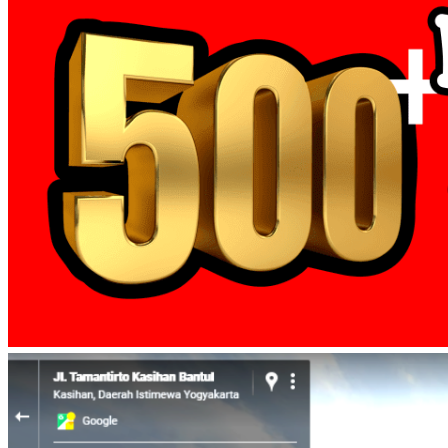
← Desain Kaos Reuni SD SMP SMA Terbaru 3D TEKS
navigation