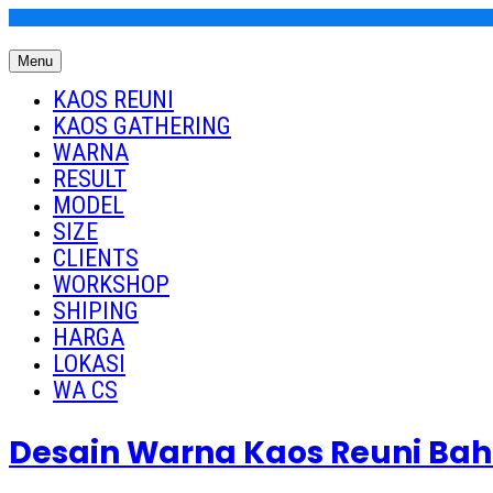
Skip
to
Menu
content
Kaos Reuni
Kaos Reuni Alumni SD SMP SMA
KAOS REUNI
KAOS GATHERING
WARNA
RESULT
MODEL
SIZE
CLIENTS
WORKSHOP
SHIPING
HARGA
LOKASI
WA CS
Desain Warna Kaos Reuni Ba