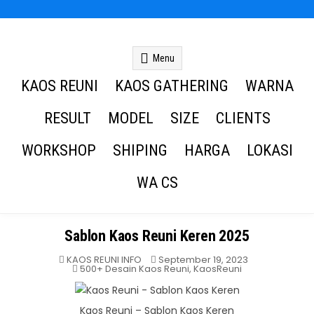
Kaos Reuni
Kaos Reuni Alumni SD SMP SMA
Menu
KAOS REUNI
KAOS GATHERING
WARNA
RESULT
MODEL
SIZE
CLIENTS
WORKSHOP
SHIPING
HARGA
LOKASI
WA CS
Sablon Kaos Reuni Keren 2025
KAOS REUNI INFO
September 19, 2023
Posted
500+ Desain Kaos Reuni
,
KaosReuni
in
Kaos Reuni – Sablon Kaos Keren