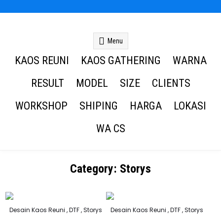
Kaos Reuni
Kaos Reuni Alumni SD SMP SMA
Menu
KAOS REUNI
KAOS GATHERING
WARNA
RESULT
MODEL
SIZE
CLIENTS
WORKSHOP
SHIPING
HARGA
LOKASI
WA CS
Category:
Storys
Posted
Posted
Desain Kaos Reuni
,
DTF
,
Storys
Desain Kaos Reuni
,
DTF
,
Storys
in
in