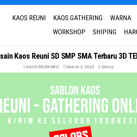
KAOS REUNI
KAOS GATHERING
WARNA
WORKSHOP
SHIPING
HAR
sain Kaos Reuni SD SMP SMA Terbaru 3D T
Posted
KAOS REUNI INFO
March 3, 2022
Storys
in