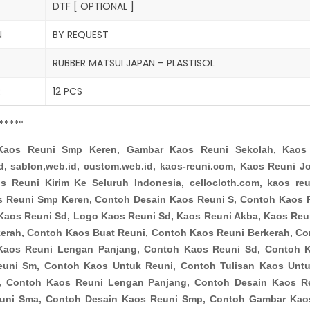
DTF [ OPTIONAL ]
N
BY REQUEST
RUBBER MATSUI JAPAN – PLASTISOL
R
12 PCS
*****
Kaos Reuni Smp Keren, Gambar Kaos Reuni Sekolah, Kaos 
d, sablon,web.id, custom.web.id, kaos-reuni.com, Kaos Reuni J
s Reuni Kirim Ke Seluruh Indonesia, cellocloth.com, kaos re
s Reuni Smp Keren, Contoh Desain Kaos Reuni S, Contoh Kaos R
Kaos Reuni Sd, Logo Kaos Reuni Sd, Kaos Reuni Akba, Kaos Reu
erah, Contoh Kaos Buat Reuni, Contoh Kaos Reuni Berkerah, C
Kaos Reuni Lengan Panjang, Contoh Kaos Reuni Sd, Contoh 
uni Sm, Contoh Kaos Untuk Reuni, Contoh Tulisan Kaos Untu
, Contoh Kaos Reuni Lengan Panjang, Contoh Desain Kaos R
uni Sma, Contoh Desain Kaos Reuni Smp, Contoh Gambar Kao