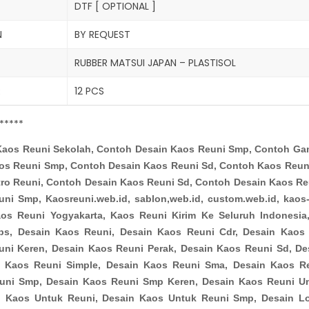
DTF [ OPTIONAL ]
N
BY REQUEST
RUBBER MATSUI JAPAN – PLASTISOL
R
12 PCS
*****
Kaos Reuni Sekolah, Contoh Desain Kaos Reuni Smp, Contoh Ga
os Reuni Smp, Contoh Desain Kaos Reuni Sd, Contoh Kaos Reuni
tro Reuni, Contoh Desain Kaos Reuni Sd, Contoh Desain Kaos R
ni Smp, Kaosreuni.web.id, sablon,web.id, custom.web.id, kaos
os Reuni Yogyakarta, Kaos Reuni Kirim Ke Seluruh Indonesia,
abs, Desain Kaos Reuni, Desain Kaos Reuni Cdr, Desain Kaos 
uni Keren, Desain Kaos Reuni Perak, Desain Kaos Reuni Sd, De
n Kaos Reuni Simple, Desain Kaos Reuni Sma, Desain Kaos R
uni Smp, Desain Kaos Reuni Smp Keren, Desain Kaos Reuni Un
n Kaos Untuk Reuni, Desain Kaos Untuk Reuni Smp, Desain L