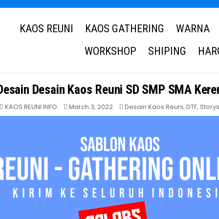
KAOS REUNI
KAOS GATHERING
WARNA
WORKSHOP
SHIPING
HAR
Desain Desain Kaos Reuni SD SMP SMA Kere
Posted
KAOS REUNI INFO
March 3, 2022
Desain Kaos Reuni
,
DTF
,
Story
in