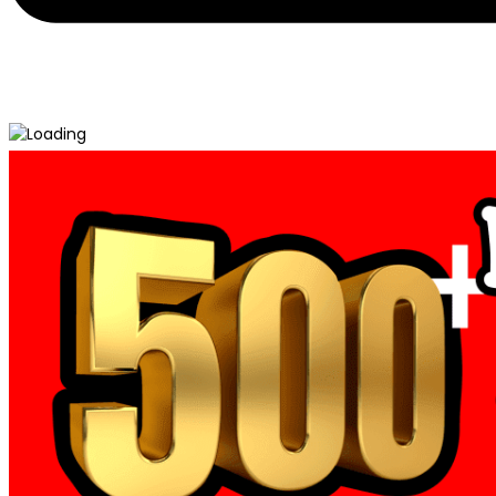
Post
Desain Sablon Kaos Reuni Akbar SMA 1 Kota Tarakan Alumni 199
← Holiday Big Family Kaos Gathering – Kaos Family Gathering 
navigation