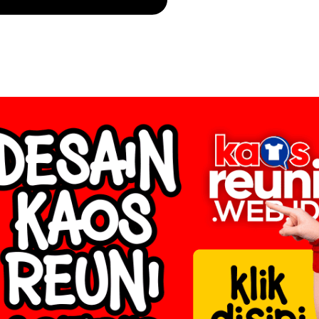
8 – Kaos Reuni →
– Kaos Employe Gathering