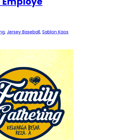
s Employe
ng
,
Jersey Baseball
,
Sablon Kaos