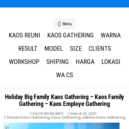
Kaos Reuni
Kaos Reuni Alumni SD SMP SMA
Menu
KAOS REUNI
KAOS GATHERING
WARNA
RESULT
MODEL
SIZE
CLIENTS
WORKSHOP
SHIPING
HARGA
LOKASI
WA CS
Holiday Big Family Kaos Gathering – Kaos Family
Gathering – Kaos Employe Gathering
KAOS REUNI INFO
March 10, 2021
Posted
Desain Kaos Gathering
,
Kaos Gathering
,
Sablon Kaos Gathering
in