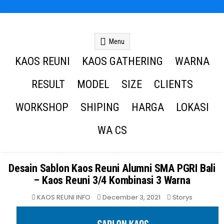
Kaos Reuni
Kaos Reuni Alumni SD SMP SMA
Menu
KAOS REUNI
KAOS GATHERING
WARNA
RESULT
MODEL
SIZE
CLIENTS
WORKSHOP
SHIPING
HARGA
LOKASI
WA CS
Desain Sablon Kaos Reuni Alumni SMA PGRI Bali
– Kaos Reuni 3/4 Kombinasi 3 Warna
Posted
KAOS REUNI INFO
December 3, 2021
Storys
in