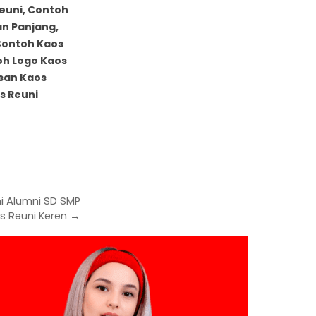
euni, Contoh
an Panjang,
Contoh Kaos
oh Logo Kaos
isan Kaos
s Reuni
i Alumni SD SMP
s Reuni Keren →