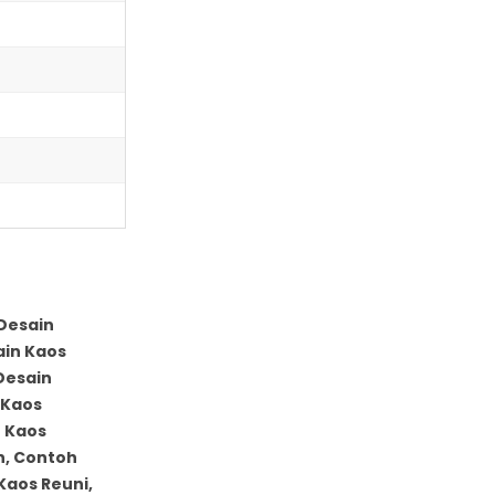
 Desain
ain Kaos
Desain
 Kaos
u Kaos
h, Contoh
Kaos Reuni,