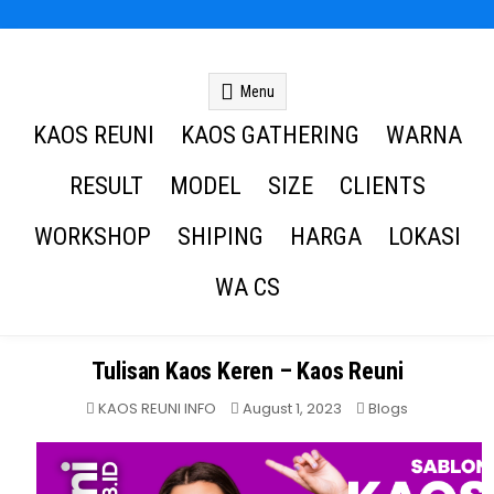
Kaos Reuni
Kaos Reuni Alumni SD SMP SMA
Menu
KAOS REUNI
KAOS GATHERING
WARNA
RESULT
MODEL
SIZE
CLIENTS
WORKSHOP
SHIPING
HARGA
LOKASI
WA CS
Tulisan Kaos Keren – Kaos Reuni
Posted
KAOS REUNI INFO
August 1, 2023
Blogs
in