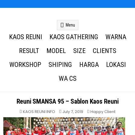
Kaos Reuni
Kaos Reuni Alumni SD SMP SMA
Menu
KAOS REUNI
KAOS GATHERING
WARNA
RESULT
MODEL
SIZE
CLIENTS
WORKSHOP
SHIPING
HARGA
LOKASI
WA CS
Reuni SMANSA 95 – Sablon Kaos Reuni
Posted
KAOS REUNI INFO
July 7, 2019
Happy Client
in