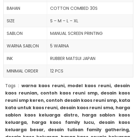
BAHAN
COTTON COMBED 30S
SIZE
S – M – L – XL
SABLON
MANUAL SCREEN PRINTING
WARNA SABLON
5 WARNA
INK
RUBBER MATSUI JAPAN
MINIMAL ORDER
12 PCS
Tags :
warna kaos reuni, model kaos reuni, desain
kaos reunian, contoh kaos reuni smp, desain kaos
reuni smp keren, contoh desain kaos reuni smp, kata
kata untuk kaos reuni, desain kaos reuni sma, harga
sablon kaos keluarga distro, harga sablon kaos
keluarga, harga kaos family lucu, desain kaos
keluarga besar, desain tulisan family gathering,
desain kaos keluarga, harga kaos couple keluarga