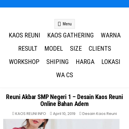
Kaos Reuni
Kaos Reuni Alumni SD SMP SMA
Menu
KAOS REUNI
KAOS GATHERING
WARNA
RESULT
MODEL
SIZE
CLIENTS
WORKSHOP
SHIPING
HARGA
LOKASI
WA CS
Reuni Akbar SMP Negeri 1 – Desain Kaos Reuni
Online Bahan Adem
Posted
KAOS REUNI INFO
April 10, 2019
Desain Kaos Reuni
in