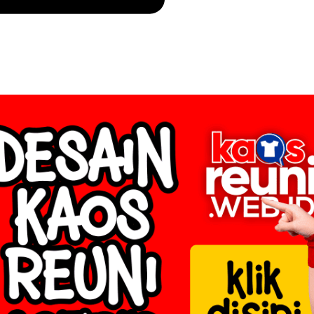
 Indonesia (1) →
3)