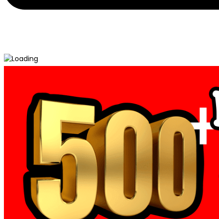
Post
Hasil Produksi Konveksi Kaos Reuni Sablon Siap Kirim Ke Seluruh
← Konveksi Kaos Reuni Sablon Siap Kirim Ke Seluruh Indonesia (
navigation