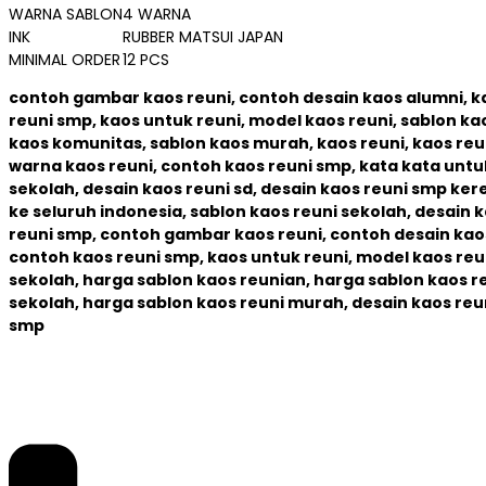
WARNA SABLON
4 WARNA
INK
RUBBER MATSUI JAPAN
MINIMAL ORDER
12 PCS
contoh gambar kaos reuni, contoh desain kaos alumni, k
reuni smp, kaos untuk reuni, model kaos reuni, sablon k
kaos komunitas, sablon kaos murah,
kaos reuni, kaos reu
warna kaos reuni, contoh kaos reuni smp, kata kata untuk
sekolah, desain kaos reuni sd, desain kaos reuni smp kere
ke seluruh indonesia,
sablon kaos reuni sekolah, desain k
reuni smp, contoh gambar kaos reuni, contoh desain kaos
contoh kaos reuni smp, kaos untuk reuni, model kaos reu
sekolah, harga sablon kaos reunian, harga sablon kaos r
sekolah, harga sablon kaos reuni murah, desain kaos reun
smp