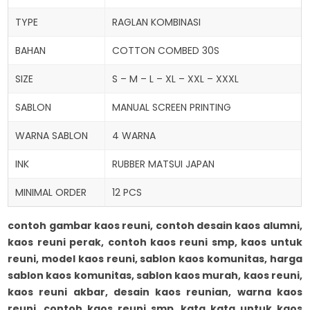
TYPE
RAGLAN KOMBINASI
BAHAN
COTTON COMBED 30S
SIZE
S – M – L – XL – XXL – XXXL
SABLON
MANUAL SCREEN PRINTING
WARNA SABLON
4 WARNA
INK
RUBBER MATSUI JAPAN
MINIMAL ORDER
12 PCS
contoh gambar kaos reuni, contoh desain kaos alumni,
kaos reuni perak, contoh kaos reuni smp, kaos untuk
reuni, model kaos reuni, sablon kaos komunitas, harga
sablon kaos komunitas, sablon kaos murah,
kaos reuni,
kaos reuni akbar, desain kaos reunian, warna kaos
reuni, contoh kaos reuni smp, kata kata untuk kaos