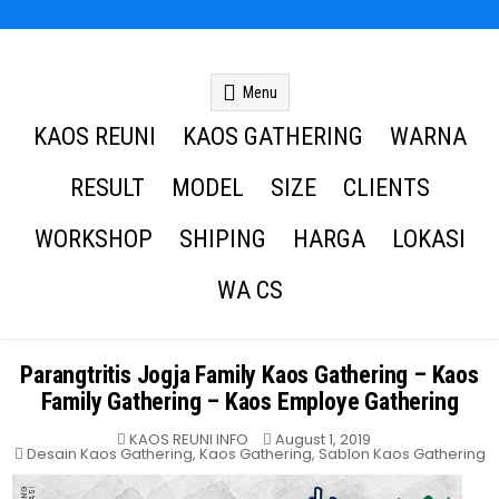
Kaos Reuni
Kaos Reuni Alumni SD SMP SMA
Menu
KAOS REUNI
KAOS GATHERING
WARNA
RESULT
MODEL
SIZE
CLIENTS
WORKSHOP
SHIPING
HARGA
LOKASI
WA CS
Parangtritis Jogja Family Kaos Gathering – Kaos
Family Gathering – Kaos Employe Gathering
KAOS REUNI INFO
August 1, 2019
Posted
Desain Kaos Gathering
,
Kaos Gathering
,
Sablon Kaos Gathering
in