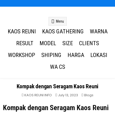
Kaos Reuni
Kaos Reuni Alumni SD SMP SMA
Menu
KAOS REUNI
KAOS GATHERING
WARNA
RESULT
MODEL
SIZE
CLIENTS
WORKSHOP
SHIPING
HARGA
LOKASI
WA CS
Kompak dengan Seragam Kaos Reuni
Posted
KAOS REUNI INFO
July 13, 2023
Blogs
in
Kompak dengan Seragam Kaos Reuni