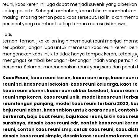
reuni, kaos keren ini juga dapat menjadi suvenir yang diberika
setiap peserta. Sebagai tambahan, kamu bisa menambahka
masing-masing teman pada kaos tersebut. Hal ini akan memb
personal yang membuat setiap teman merasa istimewa.
Jadi,
teman-teman, jika kalian ingin membuat reuni menjadi mome
terlupakan, jangan lupa untuk memesan kaos reuni keren. De
mengenakan kaos ini, kita tidak hanya tampak keren, tetapi ju
mengingat kembali kenangan-kenangan indah yang pernah kit
bersama. Selamat merencanakan reuni yang seru dan penuh 
Kaos Reuni, kaos reuni keren, kaos reuni smp, kaos reuni
reuni sd, kaos reuni sekolah, kaos reuni keluarga, kaos re
kaos reuni alumni, kaos reuni akbar boedoet, kaos reuni
reuni smp keren, kaos reuni unik, model kaos reuni terba
reuni lengan panjang, model kaos reuni terbaru 2022, kao
baju reuni akbar, kaos sablon untuk acara reuni, contoh 
berkerah, baju buat reuni, baju kaos reuni, bikin kaos reun
surabaya, desain kaos reuni cdr, contoh kaos reuni kere
reuni, contoh kaos reuni smp, cetak kaos reuni, kaos dist
desain kaos reuni simple, desain kaos reuni sma keren, d