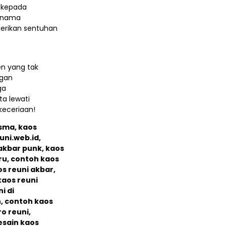
n kepada
n nama
erikan sentuhan
n yang tak
ngan
ga
a lewati
keceriaan!
 sma, kaos
uni.web.id,
 akbar punk, kaos
ru, contoh kaos
s reuni akbar,
kaos reuni
i di
n, contoh kaos
ro reuni,
esain kaos