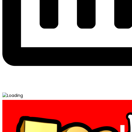
Post
Kaos Seragam Reuni Terbaik Harga Murah →
← Desain Kaos Alumni Terbaik
navigation