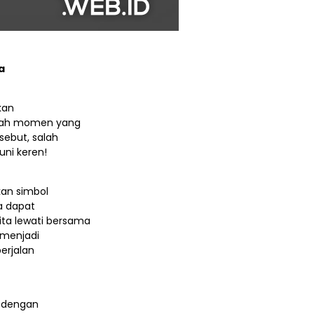
a
kan
alah momen yang
ebut, salah
uni keren!
kan simbol
a dapat
ta lewati bersama
 menjadi
erjalan
a dengan