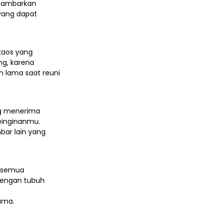
ggambarkan
yang dapat
 kaos yang
ng, karena
 lama saat reuni
ng menerima
einginanmu.
ar lain yang
n semua
dengan tubuh
ama.