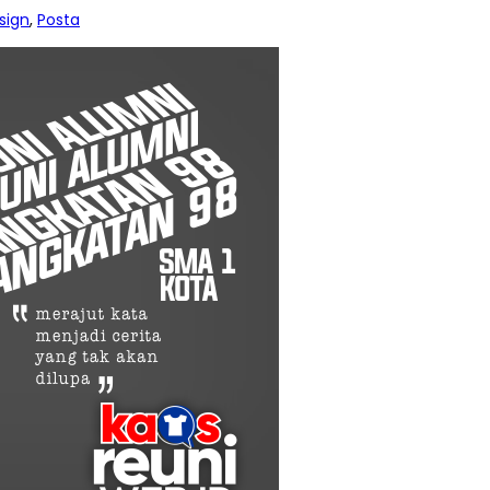
sign
,
Posta