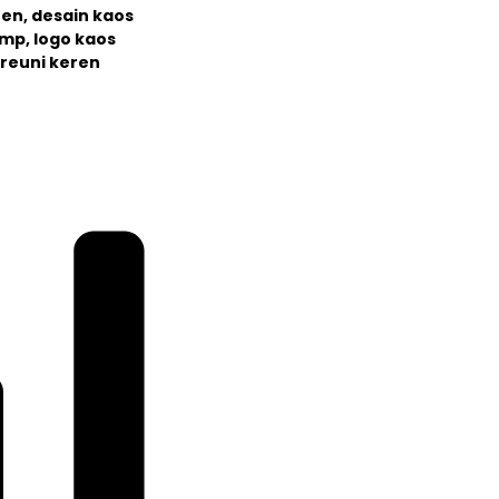
ren, desain kaos
smp, logo kaos
 reuni keren