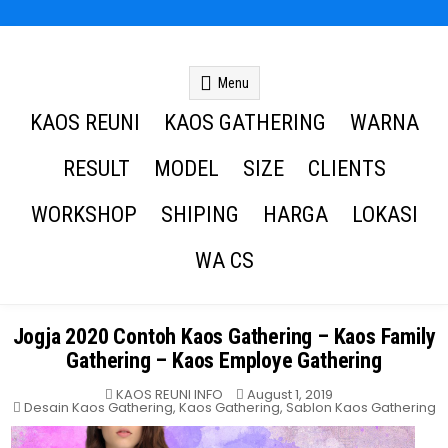
Kaos Reuni
Kaos Reuni Alumni SD SMP SMA
Menu
KAOS REUNI
KAOS GATHERING
WARNA
RESULT
MODEL
SIZE
CLIENTS
WORKSHOP
SHIPING
HARGA
LOKASI
WA CS
Jogja 2020 Contoh Kaos Gathering – Kaos Family
Gathering – Kaos Employe Gathering
KAOS REUNI INFO
August 1, 2019
Posted
Desain Kaos Gathering
,
Kaos Gathering
,
Sablon Kaos Gathering
in