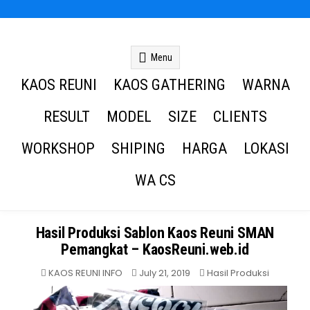
Kaos Reuni
Kaos Reuni Alumni SD SMP SMA
Menu
KAOS REUNI
KAOS GATHERING
WARNA
RESULT
MODEL
SIZE
CLIENTS
WORKSHOP
SHIPING
HARGA
LOKASI
WA CS
Hasil Produksi Sablon Kaos Reuni SMAN
Pemangkat – KaosReuni.web.id
Posted
KAOS REUNI INFO
July 21, 2019
Hasil Produksi
in