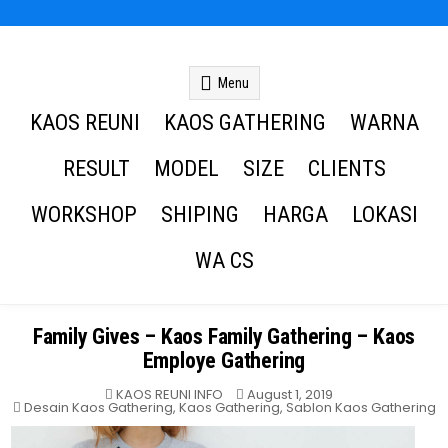
Kaos Reuni
Kaos Reuni Alumni SD SMP SMA
Menu
KAOS REUNI
KAOS GATHERING
WARNA
RESULT
MODEL
SIZE
CLIENTS
WORKSHOP
SHIPING
HARGA
LOKASI
WA CS
Family Gives – Kaos Family Gathering – Kaos
Employe Gathering
KAOS REUNI INFO
August 1, 2019
Posted
Desain Kaos Gathering
,
Kaos Gathering
,
Sablon Kaos Gathering
in