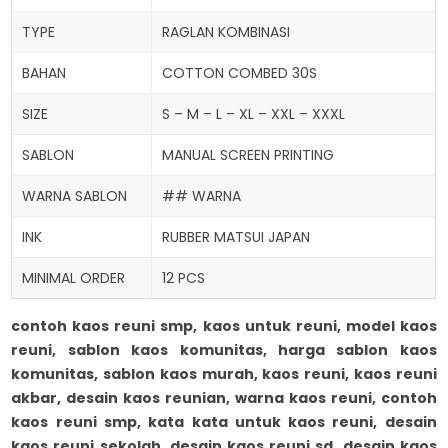
TYPE
RAGLAN KOMBINASI
BAHAN
COTTON COMBED 30S
SIZE
S – M – L – XL – XXL – XXXL
SABLON
MANUAL SCREEN PRINTING
WARNA SABLON
## WARNA
INK
RUBBER MATSUI JAPAN
MINIMAL ORDER
12 PCS
contoh kaos reuni smp, kaos untuk reuni, model kaos
reuni, sablon kaos komunitas, harga sablon kaos
komunitas, sablon kaos murah,
kaos reuni, kaos reuni
akbar, desain kaos reunian, warna kaos reuni, contoh
kaos reuni smp, kata kata untuk kaos reuni, desain
kaos reuni sekolah, desain kaos reuni sd, desain kaos