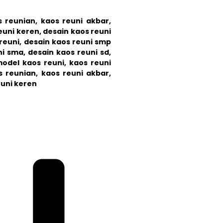
s reunian
,
kaos reuni akbar
,
euni keren
,
desain kaos reuni
reuni, desain kaos reuni smp
ni sma
,
desain kaos reuni sd
,
odel kaos reuni
,
kaos reuni
s reunian
,
kaos reuni akbar
,
euni keren