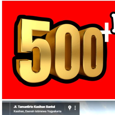
Post
Desain Kaos Reuni Temu Kangen 90 Raglan 7/8 Biru Putih – Ka
← Sablon Kaos Reuni Raglan Kombinasi Warna Request
navigation