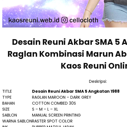
Desain Reuni Akbar SMA 5 
Raglan Kombinasi Marun Ab
Kaos Reuni Onli
Deskripsi:
TITLE
Desain Reuni Akbar SMA 5 Angkatan 1988
TYPE
RAGLAN MAROON – DARK GREY
BAHAN
COTTON COMBED 30S
SIZE
S – M – L – XL
SABLON
MANUAL SCREEN PRINTING
WARNA SABLON
RASTER SPOT COLOR
INK
RUBBER MATSUI JAPAN