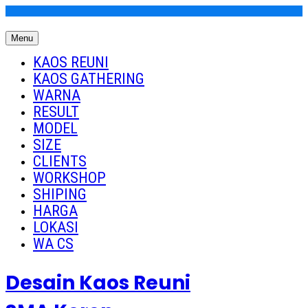
Skip
to
Menu
content
Kaos Reuni
Kaos Reuni Alumni SD SMP SMA
KAOS REUNI
KAOS GATHERING
WARNA
RESULT
MODEL
SIZE
CLIENTS
WORKSHOP
SHIPING
HARGA
LOKASI
WA CS
Desain Kaos Reuni