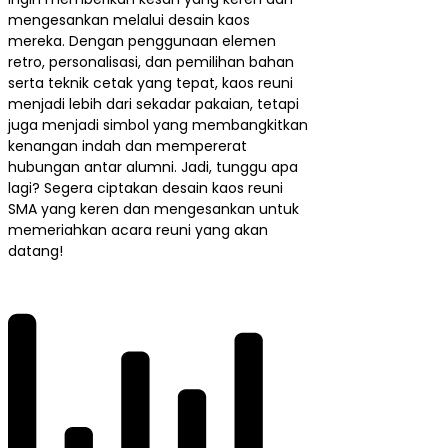
mengesankan melalui desain kaos
mereka. Dengan penggunaan elemen
retro, personalisasi, dan pemilihan bahan
serta teknik cetak yang tepat, kaos reuni
menjadi lebih dari sekadar pakaian, tetapi
juga menjadi simbol yang membangkitkan
kenangan indah dan mempererat
hubungan antar alumni. Jadi, tunggu apa
lagi? Segera ciptakan desain kaos reuni
SMA yang keren dan mengesankan untuk
memeriahkan acara reuni yang akan
datang!