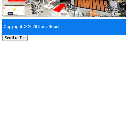
Copyright © 2026 Kaos Reuni
Scroll to Top