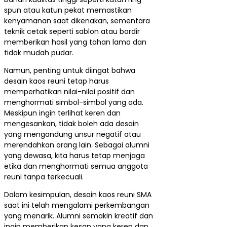
spun atau katun pekat memastikan
kenyamanan saat dikenakan, sementara
teknik cetak seperti sablon atau bordir
memberikan hasil yang tahan lama dan
tidak mudah pudar.
Namun, penting untuk diingat bahwa
desain kaos reuni tetap harus
memperhatikan nilai-nilai positif dan
menghormati simbol-simbol yang ada.
Meskipun ingin terlihat keren dan
mengesankan, tidak boleh ada desain
yang mengandung unsur negatif atau
merendahkan orang lain. Sebagai alumni
yang dewasa, kita harus tetap menjaga
etika dan menghormati semua anggota
reuni tanpa terkecuali.
Dalam kesimpulan, desain kaos reuni SMA
saat ini telah mengalami perkembangan
yang menarik. Alumni semakin kreatif dan
ingin memberikan kesan yang keren dan