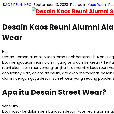
KAOS REUNI INFO
September 10, 2023
Posted in
Kaos Reuni
,
Po
Desain Kaos Reuni Alumni Ala
Wear
Hai,
teman-teman alumni! Sudah lama tidak bertemu, bukan? Ba
kita mengadakan reuni alumni yang seru dan berkesan? Tentu
reuni akan lebih menyenangkan jika kita memiliki kaos reuni y
dan trendy. Nah, dalam artikel ini, kita akan membahas desain 
alumni dengan gaya desain street wear yang sedang populer sa
Apa itu Desain Street Wear?
Sebelum
kita masuk ke dalam pembahasan desain kaos reuni alumni, a