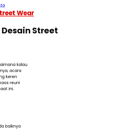
sta
 Desain Street
gaimana kalau
nya, acara
ang keren
kaos reuni
at ini.
da baiknya