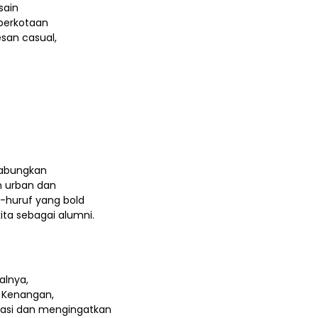
sain
 perkotaan
esan casual,
gabungkan
n urban dan
f-huruf yang bold
ta sebagai alumni.
alnya,
i Kenangan,
vasi dan mengingatkan