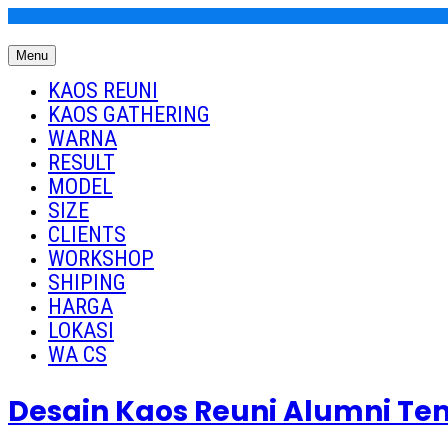
Skip
to
Menu
content
Kaos Reuni
Kaos Reuni Alumni SD SMP SMA
KAOS REUNI
KAOS GATHERING
WARNA
RESULT
MODEL
SIZE
CLIENTS
WORKSHOP
SHIPING
HARGA
LOKASI
WA CS
Desain Kaos Reuni Alumni Te