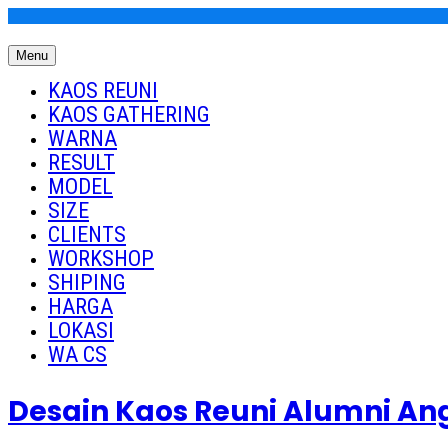
Skip
to
Menu
content
Kaos Reuni
Kaos Reuni Alumni SD SMP SMA
KAOS REUNI
KAOS GATHERING
WARNA
RESULT
MODEL
SIZE
CLIENTS
WORKSHOP
SHIPING
HARGA
LOKASI
WA CS
Desain Kaos Reuni Alumni A