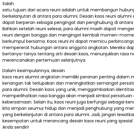
Salah
satu tujuan dari acara reuni adalah untuk membangun hubu
berkelanjutan di antara para alumni. Desain kaos reuni alumni
dapat berperan sebagai pengingat dan penghubung di antara 
Bahkan setelah reuni selesai, para alumni masih dapat meng
reuni dengan bangga dan mengingat kembali momen-momen
berkumpul bersama. Kaos reuni ini dapat memicu perbincang
mempererat hubungan antara anggota angkatan. Mereka dapa
bertanya-tanya tentang arti desain kaos, menunjukkan rasa no
merencanakan pertemuan selanjutnya.
Dalam kesimpulannya, desain
kaos reuni alumni angkatan memiliki peranan penting dalam
kenangan tak terlupakan dan meningkatkan semangat persatu
para alumni. Desain kaos yang unik, menggambarkan identitas
memperlihatkan rasa bangga akan menjadi simbol persatuan
kebersamaan. Selain itu, kaos reuni juga berfungsi sebagai k
kita simpan seumur hidup dan menjadi penghubung yang 
yang berkelanjutan di antara para alumni. Jadi, jangan lewatka
kesempatan untuk merancang desain kaos reuni yang spesial
Anda sendiri!