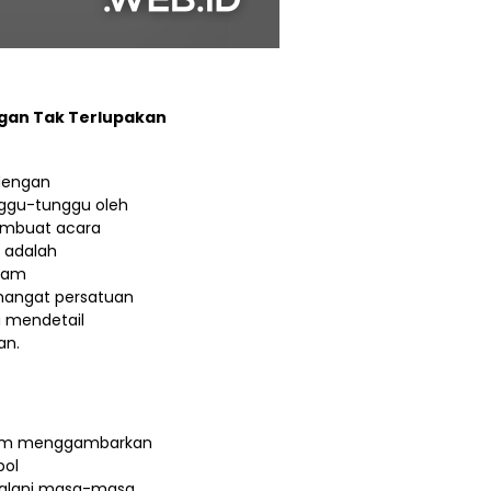
gan Tak Terlupakan
dengan
ggu-tunggu oleh
embuat acara
n adalah
alam
mangat persatuan
a mendetail
an.
alam menggambarkan
bol
jalani masa-masa