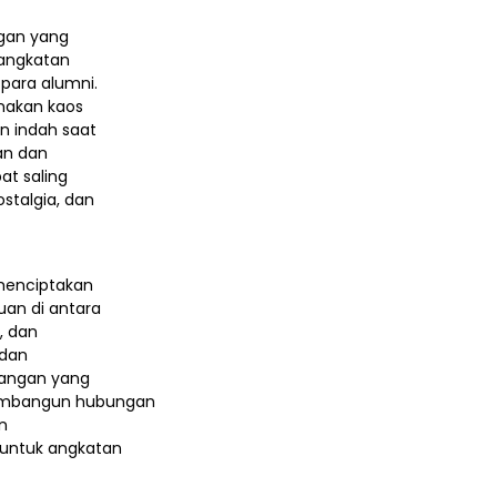
ngan yang
 angkatan
para alumni.
enakan kaos
 indah saat
an dan
t saling
stalgia, dan
 menciptakan
an di antara
, dan
 dan
enangan yang
membangun hubungan
n
 untuk angkatan