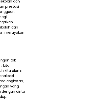
sekolah dan
an prestasi
banggaan
bagi
ggalkan
ekolah dan
dan merayakan
angan tak
, kita
h kita alami
nalisasi
ama angkatan,
angan yang
n dengan cinta
dup.