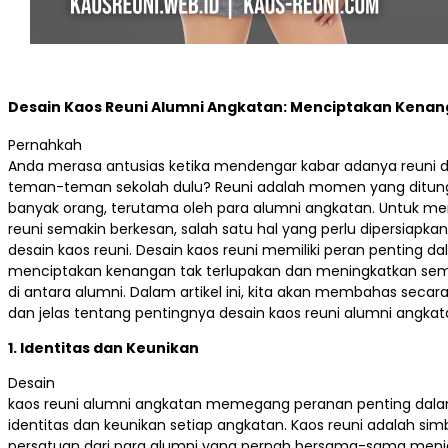
Desain Kaos Reuni Alumni Angkatan: Menciptakan Kenan
Pernahkah
Anda merasa antusias ketika mendengar kabar adanya reuni 
teman-teman sekolah dulu? Reuni adalah momen yang ditun
banyak orang, terutama oleh para alumni angkatan. Untuk m
reuni semakin berkesan, salah satu hal yang perlu dipersiapka
desain kaos reuni. Desain kaos reuni memiliki peran penting d
menciptakan kenangan tak terlupakan dan meningkatkan se
di antara alumni. Dalam artikel ini, kita akan membahas secar
dan jelas tentang pentingnya desain kaos reuni alumni angkat
1. Identitas dan Keunikan
Desain
kaos reuni alumni angkatan memegang peranan penting d
identitas dan keunikan setiap angkatan. Kaos reuni adalah sim
persatuan dari para alumni yang pernah bersama-sama men