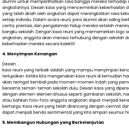
alumni untuk memperlihatkan rasa bangga mereka terhadap 
angkatannya. Desain kaos yang mencerminkan keberhasilan d
yang telah diraih oleh angkatan dapat meningkatkan rasa ke
setiap individu. Dalam acara reuni, para alumni akan saling ber
cerita, prestasi, dan pengalaman hidup mereka setelah menin
bangku sekolah. Dengan kaos reuni yang memamerkan logo s
angkatan, anggota akan merasa terhubung dengan sekolah 
keberhasilan mereka secara kolektif.
4. Menyimpan Kenangan
Desain
kaos reuni yang terbaik adalah yang mampu menyimpan ken
terlupakan. Ketika kita mengenakan kaos reuni di kemudian hari
akan teringat kembali pada momen-momen indah yang perna
bersama teman-teman sekolah dulu. Desain kaos yang diperso
dengan elemen-elemen khusus seperti gambaran sekolah, n
atau bahkan foto-foto anggota angkatan dapat menjadi ken
berharga. Kaos reuni yang telah dirancang dengan cermat da
dapat menjadi benda sentimental yang kita simpan seumur hi
5. Membangun Hubungan yang Berkelanjutan