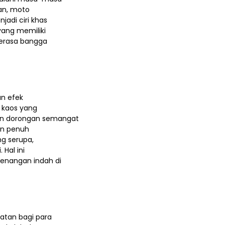
tan, moto
adi ciri khas
ang memiliki
merasa bangga
an efek
n kaos yang
n dorongan semangat
an penuh
g serupa,
Hal ini
enangan indah di
atan bagi para