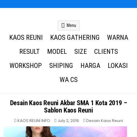
Kaos Reuni
Kaos Reuni Alumni SD SMP SMA
Menu
KAOS REUNI
KAOS GATHERING
WARNA
RESULT
MODEL
SIZE
CLIENTS
WORKSHOP
SHIPING
HARGA
LOKASI
WA CS
Desain Kaos Reuni Akbar SMA 1 Kota 2019 –
Sablon Kaos Reuni
Posted
KAOS REUNI INFO
July 2, 2019
Desain Kaos Reuni
in