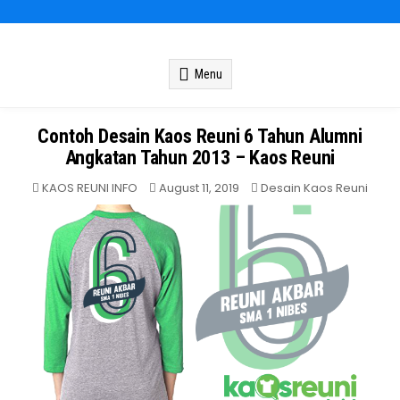
Kaos Reuni
Kaos Reuni Alumni SD SMP SMA
Menu
Contoh Desain Kaos Reuni 6 Tahun Alumni
Angkatan Tahun 2013 – Kaos Reuni
Posted
KAOS REUNI INFO
August 11, 2019
Desain Kaos Reuni
in