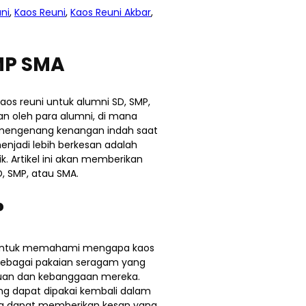
ni
,
Kaos Reuni
,
Kaos Reuni Akbar
,
SMP SMA
os reuni untuk alumni SD, SMP,
n oleh para alumni, di mana
mengenang kenangan indah saat
enjadi lebih berkesan adalah
. Artikel ini akan memberikan
, SMP, atau SMA.
?
 untuk memahami mengapa kaos
a sebagai pakaian seragam yang
atuan dan kebanggaan mereka.
ng dapat dipakai kembali dalam
uga dapat memberikan kesan yang