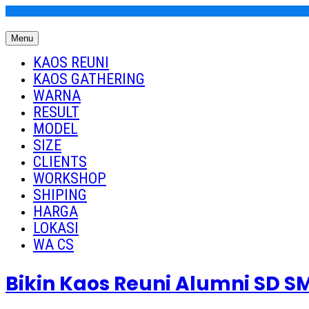
Skip
to
Menu
content
Kaos Reuni
Kaos Reuni Alumni SD SMP SMA
KAOS REUNI
KAOS GATHERING
WARNA
RESULT
MODEL
SIZE
CLIENTS
WORKSHOP
SHIPING
HARGA
LOKASI
WA CS
Bikin Kaos Reuni Alumni SD 