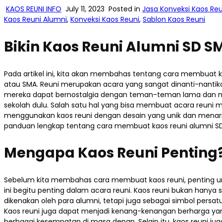
KAOS REUNI INFO
July 11, 2023
Posted in
Jasa Konveksi Kaos Reu
Kaos Reuni Alumni
,
Konveksi Kaos Reuni
,
Sablon Kaos Reuni
Bikin Kaos Reuni Alumni SD 
Pada artikel ini, kita akan membahas tentang cara membuat ka
atau SMA. Reuni merupakan acara yang sangat dinanti-nantika
mereka dapat bernostalgia dengan teman-teman lama dan 
sekolah dulu. Salah satu hal yang bisa membuat acara reuni m
menggunakan kaos reuni dengan desain yang unik dan menarik
panduan lengkap tentang cara membuat kaos reuni alumni SD
Mengapa Kaos Reuni Penting
Sebelum kita membahas cara membuat kaos reuni, penting
ini begitu penting dalam acara reuni. Kaos reuni bukan hany
dikenakan oleh para alumni, tetapi juga sebagai simbol pers
Kaos reuni juga dapat menjadi kenang-kenangan berharga ya
berbagai kesempatan di masa depan. Selain itu, kaos reuni j