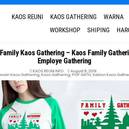
KAOS REUNI
KAOS GATHERING
WARNA
WORKSHOP
SHIPING
HAR
 Family Kaos Gathering – Kaos Family Gather
Employe Gathering
KAOS REUNI INFO
August 8, 2019
osted
esain Kaos Gathering
,
Kaos Gathering
,
POP GATH
,
Sablon Kaos Gathe