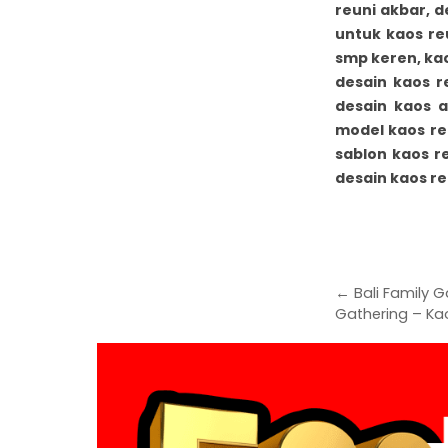
reuni akbar, d
untuk kaos reu
smp keren, kao
desain kaos r
desain kaos a
model kaos re
sablon kaos r
desain kaos re
← Bali Family G
Gathering – Ka