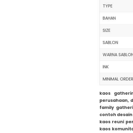
TYPE
BAHAN
SIZE
SABLON
WARNA SABLO
INK
MINIMAL ORDE
kaos gatheri
perusahaan, d
family gather
contoh desain
kaos reuni pe
kaos komunita