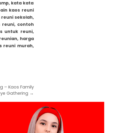
 smp, kata kata
sain kaos reuni
 reuni sekolah,
 reuni, contoh
s untuk reuni,
reunian, harga
s reuni murah,
g – Kaos Family
oye Gathering →