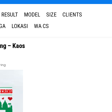
RESULT
MODEL
SIZE
CLIENTS
GA
LOKASI
WA CS
ing – Kaos
ring