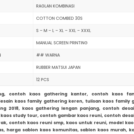
RAGLAN KOMBINASI
COTTON COMBED 30S
S – M – L – XL – XXL – XXXL
MANUAL SCREEN PRINTING
N
## WARNA
RUBBER MATSUI JAPAN
R
12 PCS
ng, contoh kaos gathering kantor, contoh kaos fam
esain kaos family gathering keren, tulisan kaos family g
ing 2018, kaos gathering lengan panjang, contoh desai
 kaos study tour,
contoh gambar kaos reuni, contoh desai
rak, contoh kaos reuni smp, kaos untuk reuni, model kaos
s, harga sablon kaos komunitas, sablon kaos murah,
ka