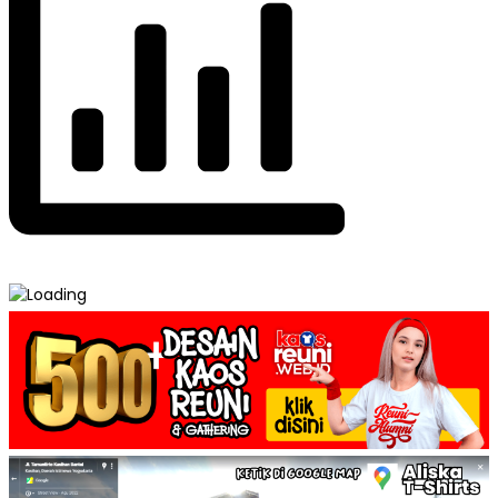
Post
607 Kaos Reuni Keren Terbaru →
← 609 Kaos Reuni Keren
navigation