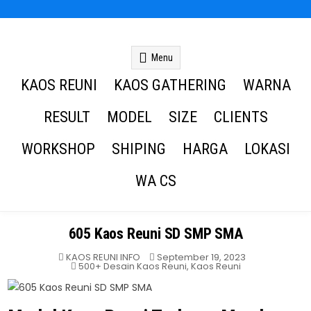
Kaos Reuni
Kaos Reuni Alumni SD SMP SMA
Menu
KAOS REUNI
KAOS GATHERING
WARNA
RESULT
MODEL
SIZE
CLIENTS
WORKSHOP
SHIPING
HARGA
LOKASI
WA CS
605 Kaos Reuni SD SMP SMA
KAOS REUNI INFO
September 19, 2023
Posted
500+ Desain Kaos Reuni
,
Kaos Reuni
in