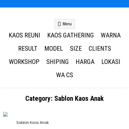
Kaos Reuni
Kaos Reuni Alumni SD SMP SMA
Menu
KAOS REUNI
KAOS GATHERING
WARNA
RESULT
MODEL
SIZE
CLIENTS
WORKSHOP
SHIPING
HARGA
LOKASI
WA CS
Category:
Sablon Kaos Anak
Posted
Sablon Kaos Anak
in