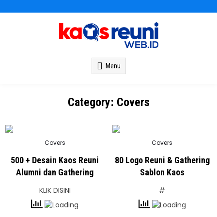
Kaos Reuni
Kaos Reuni Alumni SD SMP SMA
Menu
Category:
Covers
Posted
Posted
Covers
Covers
in
in
500 + Desain Kaos Reuni
80 Logo Reuni & Gathering
Alumni dan Gathering
Sablon Kaos
KLIK DISINI
#